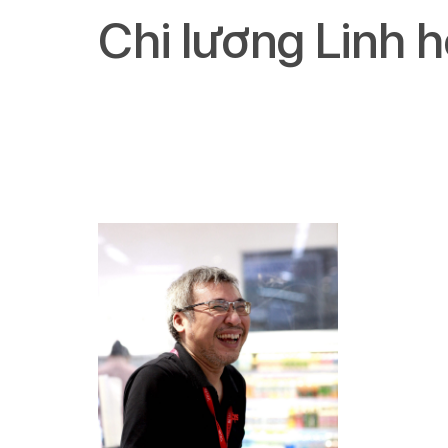
Chi lương Linh h
lệ nghỉ việc, tă