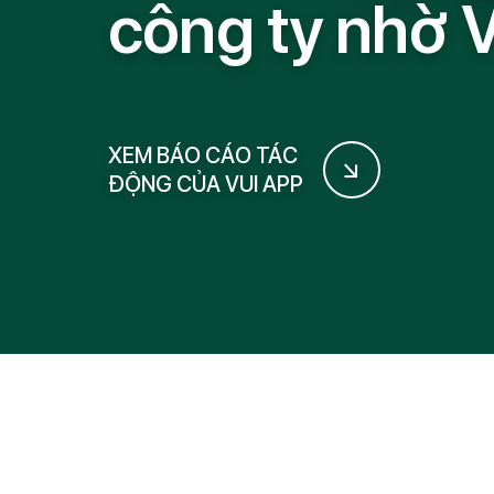
c
ô
n
g
t
y
n
h
ờ
XEM BÁO CÁO TÁC
ĐỘNG CỦA VUI APP