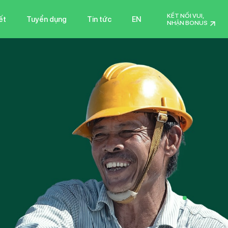
KẾT NỐI VUI,
ết
Tuyển dụng
Tin tức
EN
NHẬN BONUS