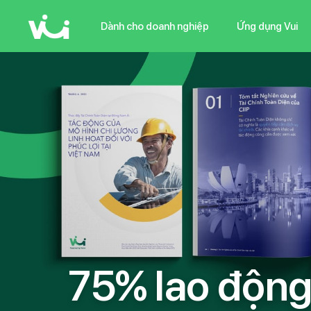
Skip
to
Dành cho doanh nghiệp
Ứng dụng Vui
main
content
7
5
%
l
a
o
đ
ộ
n