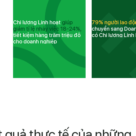
Chi lương Linh hoạt
giúp
79% người lao đ
n
giảm tỉ lệ nhảy việc 18-24%,
chuyển sang Doan
ỏ
tiết kiệm hàng trăm triệu đô
có Chi lương Linh
cho doanh nghiệp
t quả thực tế của những