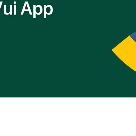
V
u
i
A
p
p