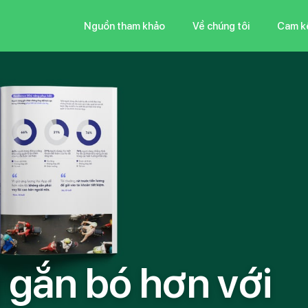
Nguồn tham khảo
Về chúng tôi
Cam k
g
g
ắ
n
b
ó
h
ơ
n
v
ớ
i