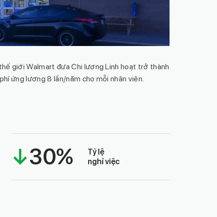
thế giới Walmart đưa Chi lương Linh hoạt trở thành
ợ phí ứng lương 8 lần/năm cho mỗi nhân viên.
↓
30
%
Tỷ lệ
nghỉ việc