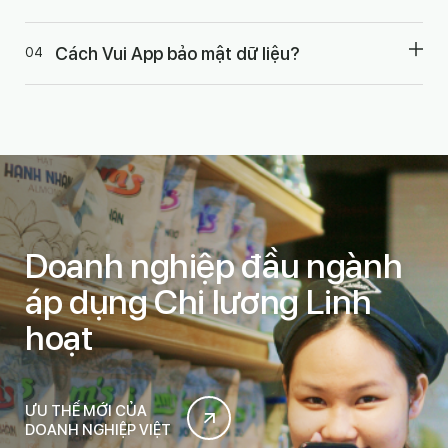
Cách Vui App bảo mật dữ liệu?
Doanh nghiệp đầu ngành
áp dụng Chi lương Linh
hoạt
ƯU THẾ MỚI CỦA
DOANH NGHIỆP VIỆT