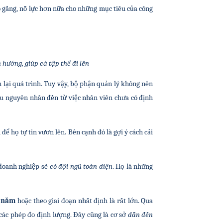
 gắng, nỗ lực hơn nữa cho những mục tiêu của công 
 hướng, giúp cả tập thể đi lên
lại quá trình. Tuy vậy, bộ phận quản lý không nên 
ều nguyên nhân đến từ việc nhân viên chưa có định 
n
 để họ tự tin vươn lên. Bên cạnh đó là gợi ý cách cải 
 doanh nghiệp sẽ
 có đội ngũ toàn diện
. Họ là những 
i năm
 hoặc theo giai đoạn nhất định là rất lớn. Qua 
các phép đo định lượng. Đây cũng là cơ sở 
dẫn đến 