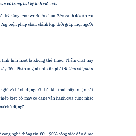
ần có trong bất kỳ lĩnh vực nào
iết kỹ năng teamwork tốt chưa. Bên cạnh đó cần chỉ 
ững biện pháp chấn chỉnh kịp thời giúp mọi người 
tính linh hoạt là không thể thiếu. Phẩm chất này 
t xảy đến. Phản ứng nhanh cần phải
 đi kèm với phán 
nghĩ và hành động. Vì thế, khi thực hiện nhận xét 
ghiệp biết bộ máy có đang vận hành quá cứng nhắc 
 sự chủ động?
 công nghệ thông tin. 80 – 90% công việc đều được 