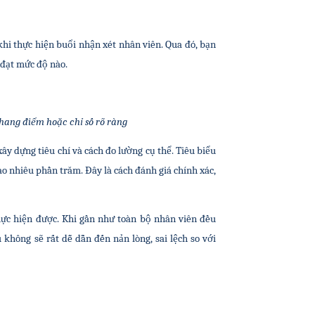
hi thực hiện buổi nhận xét nhân viên. Qua đó, bạn 
 đạt mức độ nào.
thang điểm hoặc chỉ số rõ ràng
y dựng tiêu chí và cách đo lường cụ thể. Tiêu biểu 
o nhiêu phần trăm. Đây là cách đánh giá chính xác, 
hực hiện được. Khi gần như toàn bộ nhân viên đều 
không sẽ rất dễ dẫn đến nản lòng, sai lệch so với 