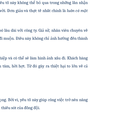
Yếu tố này không thể bỏ qua trong những lần nhận 
ời. Đơn giản và thực tế nhất chính là 
luôn có mặt 
 lâu dài với công ty. Giả sử, nhân viên chuyên về 
đi muộn. Điều này không chỉ ảnh hưởng đến thành 
iệp và có thể sẽ làm hình ảnh xấu đi. Khách hàng 
tâm, hời hợt. Từ đó gây ra thiệt hại to lớn về cả 
g. Bởi vì, yếu tố này giúp công việc trở nên năng 
thiếu sót của đồng đội.