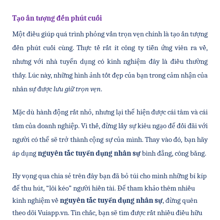
Tạo ấn tượng đến phút cuối
Một điều giúp quá trình phỏng vấn trọn vẹn chính là tạo ấn tượng 
đến phút cuối cùng. Thực tế rất ít công ty tiễn ứng viên ra về, 
nhưng với nhà tuyển dụng có kinh nghiệm đây là điều thường 
thấy. Lúc này, những hình ảnh tốt đẹp của bạn trong cảm nhận của 
nhân sự được 
lưu giữ trọn vẹn
. 
Mặc dù hành động rất nhỏ, nhưng lại thể hiện được cái tâm và cái 
tầm của doanh nghiệp. Vì thế, đừng lấy sự kiêu ngạo để đối đãi với 
người có thể sẽ trở thành cộng sự của mình. Thay vào đó, bạn hãy 
áp dụng 
nguyên tắc tuyển dụng nhân sự 
bình đẳng, công bằng. 
Hy vọng qua chia sẻ trên đây bạn đã bỏ túi cho mình những bí kíp 
để thu hút, “lôi kéo” người hiền tài. Để tham khảo thêm nhiều 
kinh nghiệm về 
nguyên tắc tuyển dụng nhân sự
, đừng quên 
theo dõi Vuiapp.vn. Tin chắc, bạn sẽ tìm được rất nhiều điều hữu 