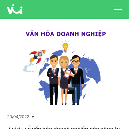
Skip
to
main
content
20/04/2022
7 ví dụ về văn hóa doanh nghiệp các công ty