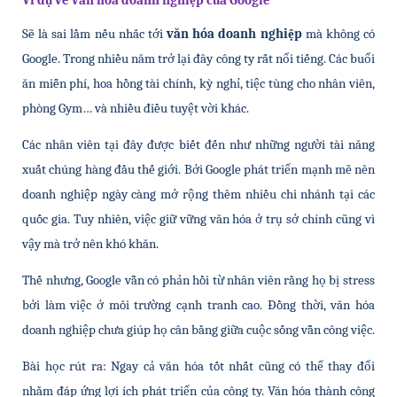
Ví dụ về văn hóa doanh nghiệp của Google
Sẽ là sai lầm nếu nhắc tới 
văn hóa doanh nghiệp
 mà không có 
Google. Trong nhiều năm trở lại đây công ty rất nổi tiếng. Các buổi 
ăn miễn phí, hoa hồng tài chính, kỳ nghỉ, tiệc tùng cho nhân viên, 
phòng Gym… và nhiều điều tuyệt vời khác.
Các nhân viên tại đây được biết đến như những người tài năng 
xuất chúng hàng đầu thế giới. Bởi Google phát triển mạnh mẽ nên 
doanh nghiệp ngày càng mở rộng thêm nhiều chi nhánh tại các 
quốc gia. Tuy nhiên, việc giữ vững văn hóa ở trụ sở chính cũng vì 
vậy mà trở nên khó khăn. 
Thế nhưng, Google vẫn có phản hồi từ nhân viên rằng họ bị stress 
bởi làm việc ở môi trường cạnh tranh cao. Đồng thời, văn hóa 
doanh nghiệp chưa giúp họ cân bằng giữa cuộc sống vẫn công việc.
Bài học rút ra: Ngay cả văn hóa tốt nhất cũng có thể thay đổi 
nhằm đáp ứng lợi ích phát triển của công ty. Văn hóa thành công 